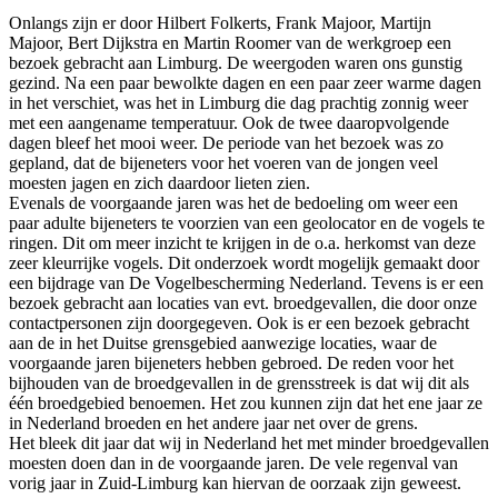
Onlangs zijn er door Hilbert Folkerts, Frank Majoor, Martijn
Majoor, Bert Dijkstra en Martin Roomer van de werkgroep een
bezoek gebracht aan Limburg. De weergoden waren ons gunstig
gezind. Na een paar bewolkte dagen en een paar zeer warme dagen
in het verschiet, was het in Limburg die dag prachtig zonnig weer
met een aangename temperatuur. Ook de twee daaropvolgende
dagen bleef het mooi weer. De periode van het bezoek was zo
gepland, dat de bijeneters voor het voeren van de jongen veel
moesten jagen en zich daardoor lieten zien.
Evenals de voorgaande jaren was het de bedoeling om weer een
paar adulte bijeneters te voorzien van een geolocator en de vogels te
ringen. Dit om meer inzicht te krijgen in de o.a. herkomst van deze
zeer kleurrijke vogels. Dit onderzoek wordt mogelijk gemaakt door
een bijdrage van De Vogelbescherming Nederland. Tevens is er een
bezoek gebracht aan locaties van evt. broedgevallen, die door onze
contactpersonen zijn doorgegeven. Ook is er een bezoek gebracht
aan de in het Duitse grensgebied aanwezige locaties, waar de
voorgaande jaren bijeneters hebben gebroed. De reden voor het
bijhouden van de broedgevallen in de grensstreek is dat wij dit als
één broedgebied benoemen. Het zou kunnen zijn dat het ene jaar ze
in Nederland broeden en het andere jaar net over de grens.
Het bleek dit jaar dat wij in Nederland het met minder broedgevallen
moesten doen dan in de voorgaande jaren. De vele regenval van
vorig jaar in Zuid-Limburg kan hiervan de oorzaak zijn geweest.