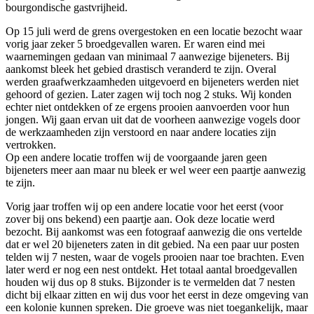
bourgondische gastvrijheid.
Op 15 juli werd de grens overgestoken en een locatie bezocht waar
vorig jaar zeker 5 broedgevallen waren. Er waren eind mei
waarnemingen gedaan van minimaal 7 aanwezige bijeneters. Bij
aankomst bleek het gebied drastisch veranderd te zijn. Overal
werden graafwerkzaamheden uitgevoerd en bijeneters werden niet
gehoord of gezien. Later zagen wij toch nog 2 stuks. Wij konden
echter niet ontdekken of ze ergens prooien aanvoerden voor hun
jongen. Wij gaan ervan uit dat de voorheen aanwezige vogels door
de werkzaamheden zijn verstoord en naar andere locaties zijn
vertrokken.
Op een andere locatie troffen wij de voorgaande jaren geen
bijeneters meer aan maar nu bleek er wel weer een paartje aanwezig
te zijn.
Vorig jaar troffen wij op een andere locatie voor het eerst (voor
zover bij ons bekend) een paartje aan. Ook deze locatie werd
bezocht. Bij aankomst was een fotograaf aanwezig die ons vertelde
dat er wel 20 bijeneters zaten in dit gebied. Na een paar uur posten
telden wij 7 nesten, waar de vogels prooien naar toe brachten. Even
later werd er nog een nest ontdekt. Het totaal aantal broedgevallen
houden wij dus op 8 stuks. Bijzonder is te vermelden dat 7 nesten
dicht bij elkaar zitten en wij dus voor het eerst in deze omgeving van
een kolonie kunnen spreken. Die groeve was niet toegankelijk, maar